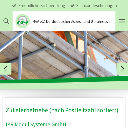
Freundliche Fachberatung
Sachkundeschulungen
Zum
Hauptinhalt
springen
N
AV e.V. Norddeutscher Asbest- und Gefahrstoffsanierungsverband
Zulieferbetriebe (nach Postleitzahl sortiert)
IPR Modul Systeme GmbH